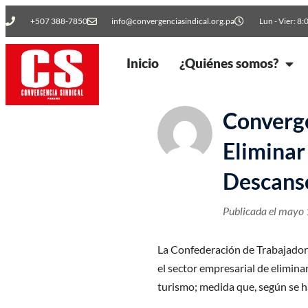
+507 388-7850
info@convergenciasindical.org.pa
Lun - Vier: 8:
Inicio
¿Quiénes somos?
Converge
Eliminar
Descans
Publicada el
mayo 
La Confederación de Trabajadore
el sector empresarial de elimina
turismo; medida que, según se h