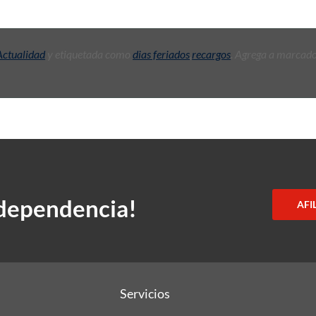
Actualidad
y etiquetada como
dias feriados
,
recargos
. Agrega a marcado
ndependencia!
AFI
Servicios